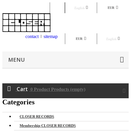
Sign in
English
EUR
contact
sitemap
EUR
English
MENU
Cart
0
Product
Products
(empty)
Categories
CLOSER RECORDS
Membership CLOSER RECORDS