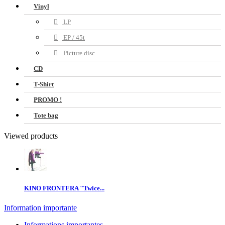
Vinyl
LP
EP / 45t
Picture disc
CD
T-Shirt
PROMO !
Tote bag
Viewed products
KINO FRONTERA "Twice...
Information importante
Informations importantes