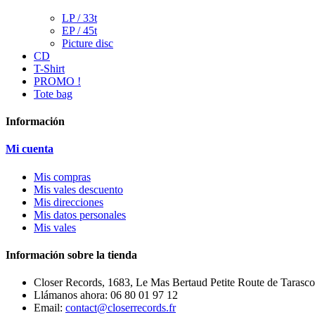
LP / 33t
EP / 45t
Picture disc
CD
T-Shirt
PROMO !
Tote bag
Información
Mi cuenta
Mis compras
Mis vales descuento
Mis direcciones
Mis datos personales
Mis vales
Información sobre la tienda
Closer Records, 1683, Le Mas Bertaud Petite Route de Tarasco
Llámanos ahora:
06 80 01 97 12
Email:
contact@closerrecords.fr