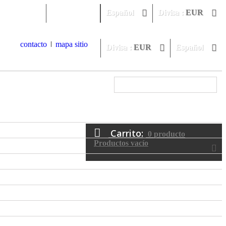
Iniciar sesión
Español
Divisa :
EUR
contacto
mapa sitio
Divisa :
EUR
Español
Carrito:
0
producto
Productos
vacío