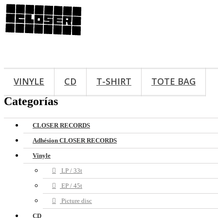
VINYLE
CD
T-SHIRT
TOTE BAG
Categorías
CLOSER RECORDS
Adhésion CLOSER RECORDS
Vinyle
LP / 33t
EP / 45t
Picture disc
CD