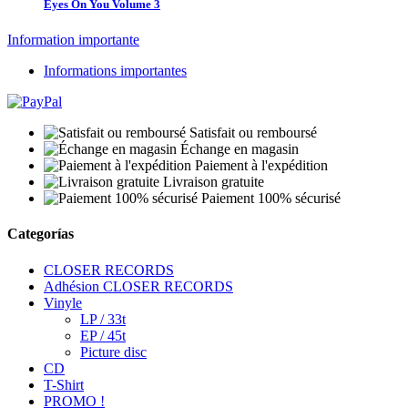
Eyes On You Volume 3
Information importante
Informations importantes
Satisfait ou remboursé
Échange en magasin
Paiement à l'expédition
Livraison gratuite
Paiement 100% sécurisé
Categorías
CLOSER RECORDS
Adhésion CLOSER RECORDS
Vinyle
LP / 33t
EP / 45t
Picture disc
CD
T-Shirt
PROMO !