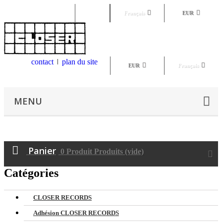
Connexion
Français
EUR
contact
plan du site
EUR
Français
MENU
Panier
0
Produit
Produits
(vide)
Catégories
CLOSER RECORDS
Adhésion CLOSER RECORDS