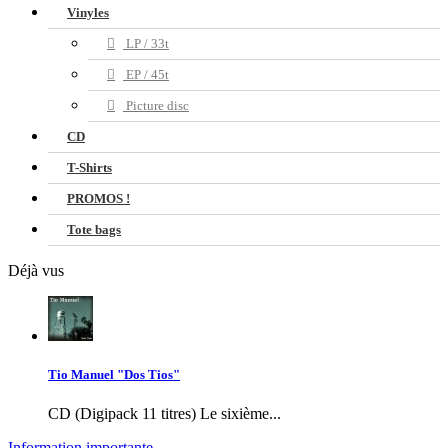
Vinyles
LP / 33t
EP / 45t
Picture disc
CD
T-Shirts
PROMOS !
Tote bags
Déjà vus
Tio Manuel "Dos Tios"
CD (Digipack 11 titres) Le sixième...
Information importante