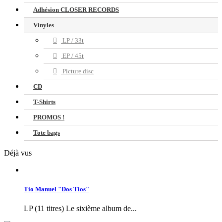
Adhésion CLOSER RECORDS
Vinyles
LP / 33t
EP / 45t
Picture disc
CD
T-Shirts
PROMOS !
Tote bags
Déjà vus
Tio Manuel "Dos Tios"
LP (11 titres) Le sixième album de...