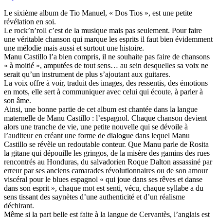
Le sixième album de Tio Manuel, « Dos Tios », est une petite
révélation en soi.
Le rock’n’roll c’est de la musique mais pas seulement. Pour faire
une véritable chanson qui marque les esprits il faut bien évidemment
une mélodie mais aussi et surtout une histoire.
Manu Castillo l’a bien compris, il ne souhaite pas faire de chansons
« à moitié », amputées de tout sens… au sein desquelles sa voix ne
serait qu’un instrument de plus s’ajoutant aux guitares.
La voix offre à voir, traduit des images, des ressentis, des émotions
en mots, elle sert à communiquer avec celui qui écoute, à parler à
son âme.
Ainsi, une bonne partie de cet album est chantée dans la langue
maternelle de Manu Castillo : l’espagnol. Chaque chanson devient
alors une tranche de vie, une petite nouvelle qui se dévoile à
l’auditeur en créant une forme de dialogue dans lequel Manu
Castillo se révèle un redoutable conteur. Que Manu parle de Rosita
la gitane qui dépouille les gringos, de la misère des gamins des rues
rencontrés au Honduras, du salvadorien Roque Dalton assassiné par
erreur par ses anciens camarades révolutionnaires ou de son amour
viscéral pour le blues espagnol « qui joue dans ses rêves et danse
dans son esprit », chaque mot est senti, vécu, chaque syllabe a du
sens tissant des saynètes d’une authenticité et d’un réalisme
déchirant.
Même si la part belle est faite à la langue de Cervantès, l’anglais est