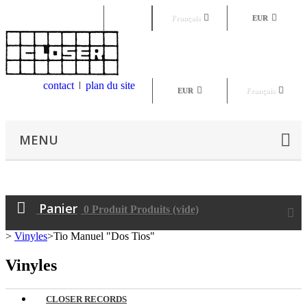
Connexion
Français
EUR
contact
plan du site
EUR
Français
MENU
Panier
0
Produit
Produits
(vide)
>
Vinyles
>
Tio Manuel "Dos Tios"
Vinyles
CLOSER RECORDS