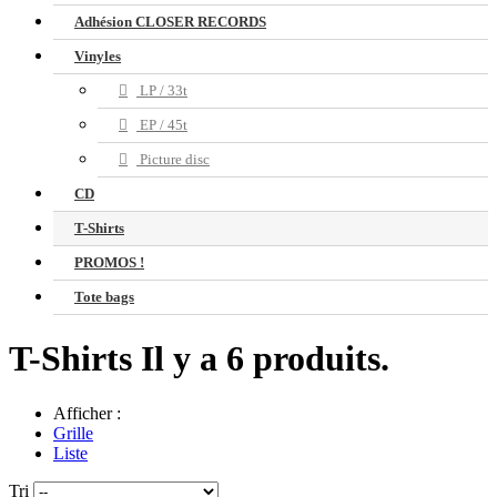
Adhésion CLOSER RECORDS
Vinyles
LP / 33t
EP / 45t
Picture disc
CD
T-Shirts
PROMOS !
Tote bags
T-Shirts
Il y a 6 produits.
Afficher :
Grille
Liste
Tri