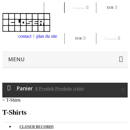
Connexion
Français
EUR
contact
plan du site
EUR
Français
MENU
Panier
0
Produit
Produits
(vide)
>
T-Shirts
T-Shirts
CLOSER RECORDS