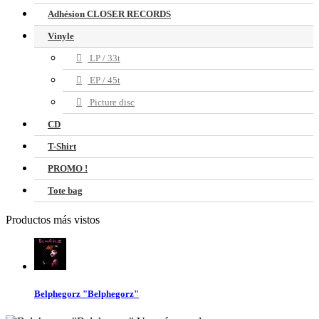
Adhésion CLOSER RECORDS
Vinyle
LP / 33t
EP / 45t
Picture disc
CD
T-Shirt
PROMO !
Tote bag
Productos más vistos
Belphegorz "Belphegorz"