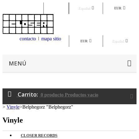
Iniciar sesión
Español
EUR
contacto
mapa sitio
EUR
Español
MENÚ
Carrito:
0
producto
Productos
vacío
>
Vinyle
>
Belphegorz "Belphegorz"
Vinyle
CLOSER RECORDS