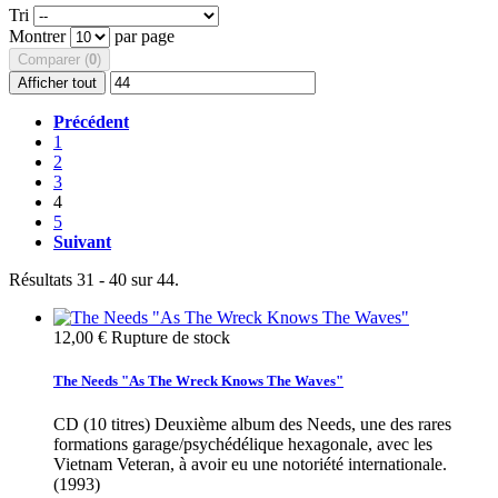
Tri
Montrer
par page
Comparer (
0
)
Afficher tout
Précédent
1
2
3
4
5
Suivant
Résultats 31 - 40 sur 44.
12,00 €
Rupture de stock
The Needs "As The Wreck Knows The Waves"
CD (10 titres) Deuxième album des Needs, une des rares
formations garage/psychédélique hexagonale, avec les
Vietnam Veteran, à avoir eu une notoriété internationale.
(1993)