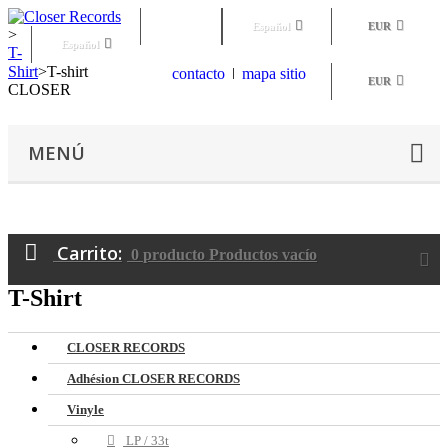
Iniciar sesión
Español
EUR
>
Español
T-
Shirt
>
T-shirt
contacto
mapa sitio
EUR
CLOSER
MENÚ
Carrito:
0
producto
Productos
vacío
T-Shirt
CLOSER RECORDS
Adhésion CLOSER RECORDS
Vinyle
LP / 33t