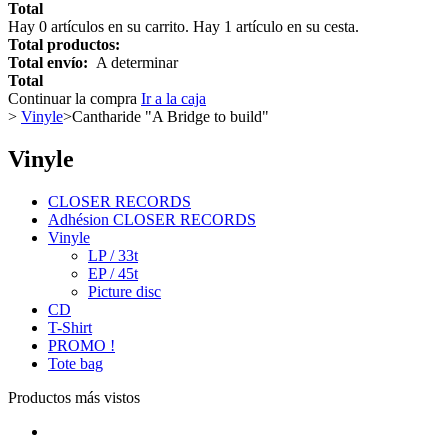
Total
Hay
0
artículos en su carrito.
Hay 1 artículo en su cesta.
Total productos:
Total envío:
A determinar
Total
Continuar la compra
Ir a la caja
>
Vinyle
>
Cantharide "A Bridge to build"
Vinyle
CLOSER RECORDS
Adhésion CLOSER RECORDS
Vinyle
LP / 33t
EP / 45t
Picture disc
CD
T-Shirt
PROMO !
Tote bag
Productos más vistos