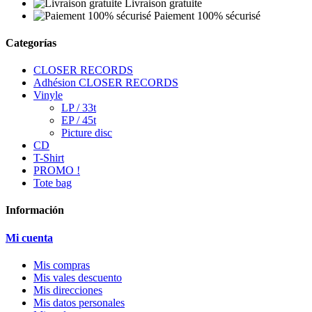
Livraison gratuite
Paiement 100% sécurisé
Categorías
CLOSER RECORDS
Adhésion CLOSER RECORDS
Vinyle
LP / 33t
EP / 45t
Picture disc
CD
T-Shirt
PROMO !
Tote bag
Información
Mi cuenta
Mis compras
Mis vales descuento
Mis direcciones
Mis datos personales