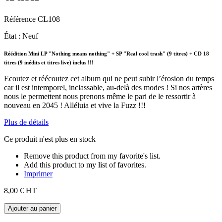
Référence
CL108
État :
Neuf
Réédition Mini LP "Nothing means nothing" + SP "Real cool trash" (9 titres)
+ CD 18
titres (9 inédits et titres live) inclus !!!
Ecoutez et réécoutez cet album qui ne peut subir l’érosion du temps
car il est intemporel, inclassable, au-delà des modes ! Si nos artères
nous le permettent nous prenons même le pari de le ressortir à
nouveau en 2045 ! Alléluia et vive la Fuzz !!!
Plus de détails
Ce produit n'est plus en stock
Remove this product from my favorite's list.
Add this product to my list of favorites.
Imprimer
8,00 €
HT
Ajouter au panier