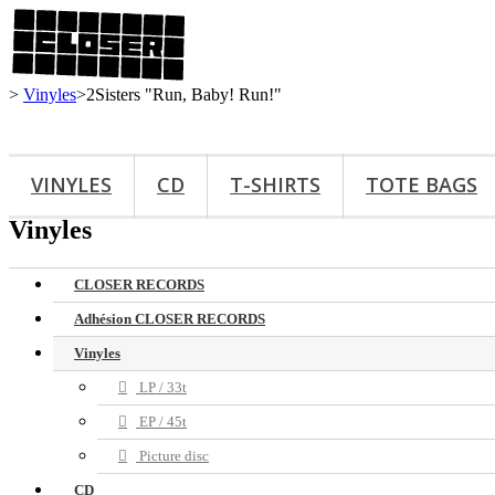
>
Vinyles
>
2Sisters "Run, Baby! Run!"
VINYLES
CD
T-SHIRTS
TOTE BAGS
Vinyles
CLOSER RECORDS
Adhésion CLOSER RECORDS
Vinyles
LP / 33t
EP / 45t
Picture disc
CD