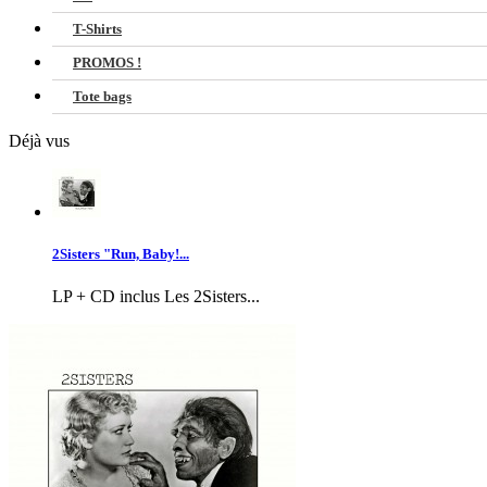
T-Shirts
PROMOS !
Tote bags
Déjà vus
2Sisters "Run, Baby!...
LP + CD inclus Les 2Sisters...