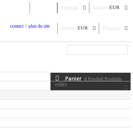
Connexion
Français
Devise :
EUR
contact
plan du site
Devise :
EUR
Français
Panier
0
Produit
Produits
(vide)